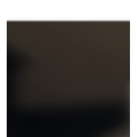
quotidien.
On en parle de plus en plus, et pourtant, cette question
reste floue pour beaucoup : comment réduire mon
empreinte carbone ?