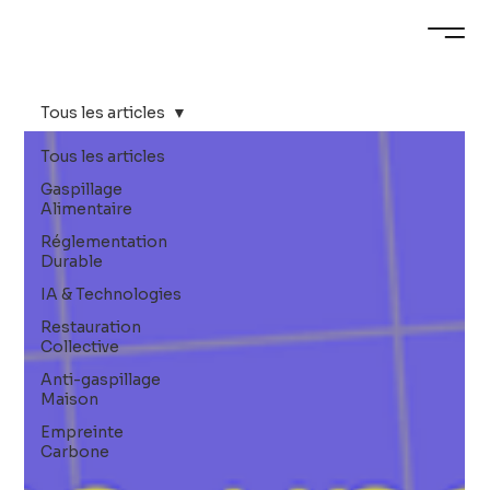
Tous les articles
Tous les articles
Gaspillage
Alimentaire
Réglementation
Durable
IA & Technologies
Restauration
Collective
Anti-gaspillage
Maison
Empreinte
Carbone