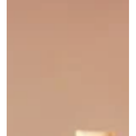
Une alliance stratégique pour transformer la gestion des
repas et lutter contre le gaspillage alimentaire. La
restauration collective évolue rapidement. Entre les
exigences de durabilité, les contraintes budgétaires et
les besoins croissants d’efficacité, les établissements
doivent s’adapter. C’est dans ce contexte qu’ ARD et
Jabu unissent leurs forces pour proposer une solution
commune : une restauration collective plus intelligente,
plus sobre et plus performante grâce à